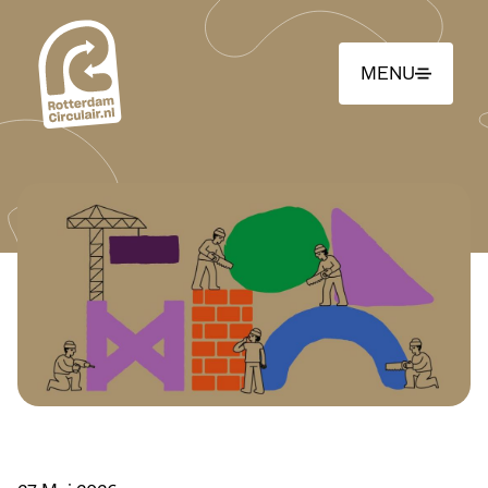
Ga
naar
hoofdinhoud
MENU