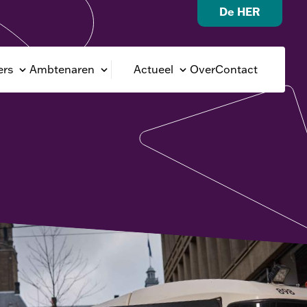
De HER
rs
Ambtenaren
Actueel
Over
Contact