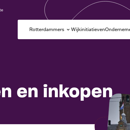
te
Rotterdammers
Wijkinitiatieven
Onderneme
n en inkopen