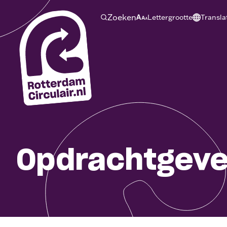
Ga
Zoeken
Lettergrootte
Transla
naar
hoofdinhoud
Opdrachtgeve