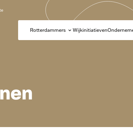
te
Rotterdammers
Wijkinitiatieven
Onderneme
onen