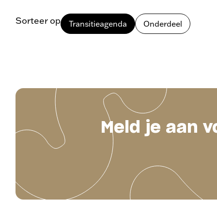
Sorteer op
Transitieagenda
Onderdeel
Meld je aan v