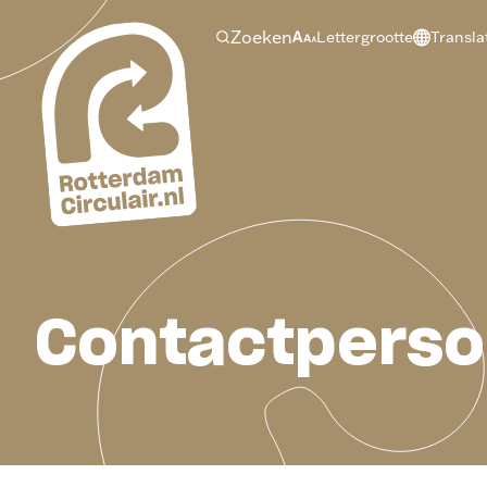
Ga
Zoeken
Lettergrootte
Transla
naar
hoofdinhoud
Contactpers