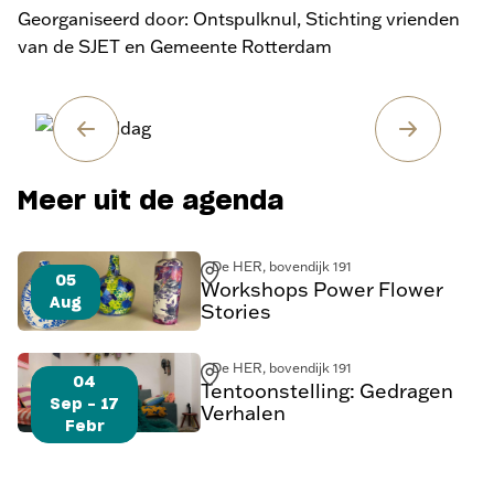
Georganiseerd door: Ontspulknul, Stichting vrienden
van de SJET en Gemeente Rotterdam
Meer uit de agenda
De HER, bovendijk 191
05
Workshops Power Flower
Aug
Stories
De HER, bovendijk 191
04
Tentoonstelling: Gedragen
Sep - 17
Verhalen
Febr