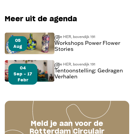
Meer uit de agenda
De HER, bovendijk 191
05
Workshops Power Flower
Aug
Stories
De HER, bovendijk 191
04
Tentoonstelling: Gedragen
Sep - 17
Verhalen
Febr
Meld je aan voor de
Rotterdam Circulair