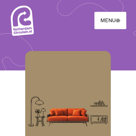
Ga
naar
hoofdinhoud
MENU